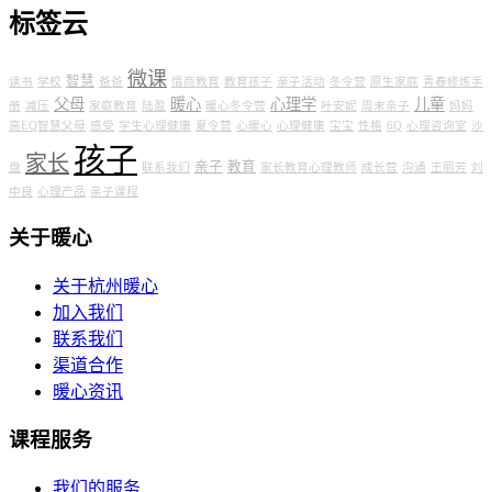
标签云
微课
智慧
读书
学校
爸爸
情商教育
教育孩子
亲子活动
冬令营
原生家庭
青春修炼手
父母
暖心
心理学
儿童
册
减压
家庭教育
陆盈
暖心冬令营
叶安妮
周末亲子
妈妈
高EQ智慧父母
感受
学生心理健康
夏令营
心暖心
心理健康
宝宝
性格
6Q
心理咨询室
沙
孩子
家长
亲子
教育
盘
联系我们
家长教育心理教师
成长营
沟通
王丽芳
刘
中良
心理产品
亲子课程
关于暖心
关于杭州暖心
加入我们
联系我们
渠道合作
暖心资讯
课程服务
我们的服务