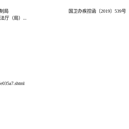
 来源: 疾病预防控制局 国卫办疾控函〔2019〕539号
（局）...
35a7.shtml