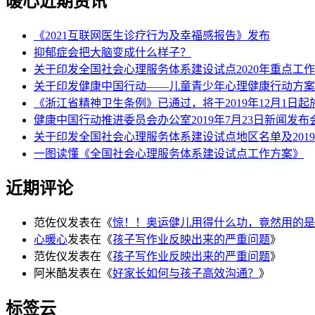
暖心近期资讯
《2021互联网医生诊疗行为及幸福感报告》发布
抑郁症会把大脑变成什么样子？
关于印发全国社会心理服务体系建设试点2020年重点工
关于印发健康中国行动——儿童青少年心理健康行动方案
《浙江省精神卫生条例》已通过，将于2019年12月1日起
健康中国行动推进委员会办公室2019年7月23日新闻发
关于印发全国社会心理服务体系建设试点地区名单及201
一图读懂《全国社会心理服务体系建设试点工作方案》
近期评论
范佐仪
发表在《
惊！！奥运健儿用得什么功，竟然用的是
心暖心
发表在《
孩子写作业反映出来的严重问题
》
范佐仪
发表在《
孩子写作业反映出来的严重问题
》
阿米酷
发表在《
好家长如何与孩子高效沟通？
》
标签云