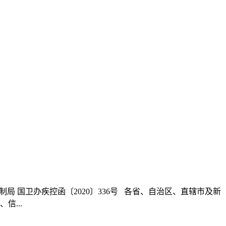
控制局 国卫办疾控函〔2020〕336号 各省、自治区、直辖市及新
...