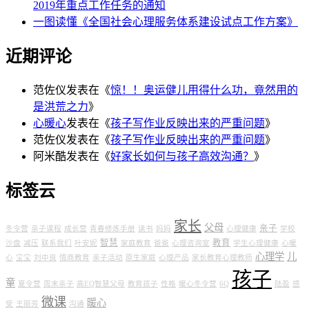
2019年重点工作任务的通知
一图读懂《全国社会心理服务体系建设试点工作方案》
近期评论
范佐仪
发表在《
惊！！奥运健儿用得什么功，竟然用的
是洪荒之力
》
心暖心
发表在《
孩子写作业反映出来的严重问题
》
范佐仪
发表在《
孩子写作业反映出来的严重问题
》
阿米酷
发表在《
好家长如何与孩子高效沟通？
》
标签云
家长
父母
亲子
冬令营
亲子课程
成长营
青春修炼手册
读书
妈妈
心理健康
学校
智慧
教育
沙盘
减压
联系我们
叶安妮
家庭教育
爸爸
心理咨询室
学生心理健康
心暖
心理学
儿
心
宝宝
刘中良
情商教育
亲子活动
原生家庭
心理产品
家长教育心理教师
孩子
童
夏令营
周末亲子
高EQ智慧父母
教育孩子
性格
暖心冬令营
6Q
陆盈
感
微课
暖心
受
王丽芳
沟通