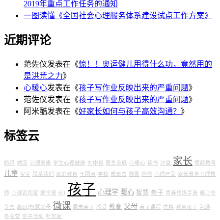
2019年重点工作任务的通知
一图读懂《全国社会心理服务体系建设试点工作方案》
近期评论
范佐仪
发表在《
惊！！奥运健儿用得什么功，竟然用的
是洪荒之力
》
心暖心
发表在《
孩子写作业反映出来的严重问题
》
范佐仪
发表在《
孩子写作业反映出来的严重问题
》
阿米酷
发表在《
好家长如何与孩子高效沟通？
》
标签云
家长
妈妈
减压
心理健康
学生心理健康
刘中良
原生家庭
心暖心
读书
沙盘
情商教育
儿童
宝宝
联系我们
家庭教育
王丽芳
学校
成长营
陆盈
爸爸
心理产品
家长教育心理教
孩子
心理学
暖心
智慧
亲子
师
心理咨询室
夏令营
6Q
青春修炼手册
暖心冬
微课
父母
教育
令营
高EQ智慧父母
周末亲子
感受
亲子课程
性格
教育孩子
沟通
冬令营
亲子活动
叶安妮