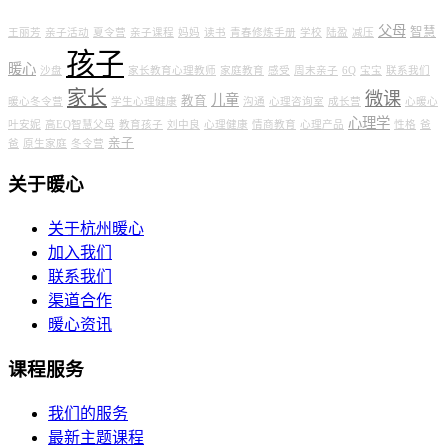
父母
智慧
王丽芳
亲子活动
夏令营
亲子课程
妈妈
读书
青春修炼手册
学校
陆盈
减压
孩子
暖心
沙盘
家长教育心理教师
家庭教育
感受
周末亲子
6Q
宝宝
联系我们
家长
微课
儿童
教育
暖心冬令营
学生心理健康
沟通
心理咨询室
成长营
心暖心
心理学
叶安妮
高EQ智慧父母
教育孩子
刘中良
心理健康
情商教育
心理产品
性格
爸
亲子
爸
原生家庭
冬令营
关于暖心
关于杭州暖心
加入我们
联系我们
渠道合作
暖心资讯
课程服务
我们的服务
最新主题课程