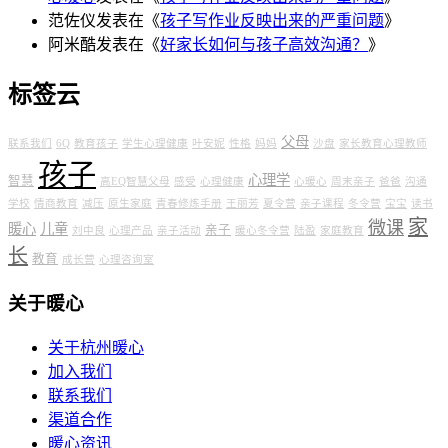
范佐仪
发表在《
孩子写作业反映出来的严重问题
》
阿米酷
发表在《
好家长如何与孩子高效沟通？
》
标签云
父母
联系我们
6Q
教育孩子
学生心理健康
叶安妮
性格
妈妈
沙盘
家长教育心理教师
孩子
心理学
智慧
高EQ智慧父母
感受
心理健康
心暖心
周末亲子
爸爸
沟通
学校
情商教育
减压
原生家庭
青春修炼手册
王丽芳
夏令营
亲子课程
冬令营
宝宝
读书
家
微课
暖心
儿童
亲子
刘中良
心理产品
亲子活动
暖心冬令营
陆盈
家庭教育
长
教育
成长营
心理咨询室
关于暖心
关于杭州暖心
加入我们
联系我们
渠道合作
暖心资讯