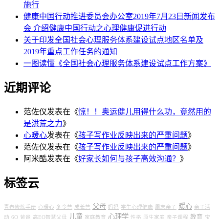
施行
健康中国行动推进委员会办公室2019年7月23日新闻发布
会 介绍健康中国行动之心理健康促进行动
关于印发全国社会心理服务体系建设试点地区名单及
2019年重点工作任务的通知
一图读懂《全国社会心理服务体系建设试点工作方案》
近期评论
范佐仪
发表在《
惊！！奥运健儿用得什么功，竟然用的
是洪荒之力
》
心暖心
发表在《
孩子写作业反映出来的严重问题
》
范佐仪
发表在《
孩子写作业反映出来的严重问题
》
阿米酷
发表在《
好家长如何与孩子高效沟通？
》
标签云
父母
暖心
青春修炼手册
心暖心
冬令营
成长营
妈妈
学生心理健康
周末亲子
亲子活
儿童
心理学
教育
动
6Q
爸爸
高EQ智慧父母
家庭教育
性格
原生家庭
亲子课程
宝