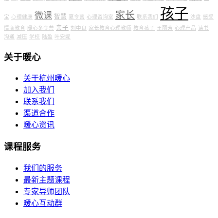
孩子
家长
微课
智慧
宝
心理健康
夏令营
心理咨询室
联系我们
沙盘
感受
亲子
情商教育
暖心冬令营
刘中良
家长教育心理教师
教育孩子
王丽芳
心理产品
读书
沟通
减压
学校
陆盈
叶安妮
关于暖心
关于杭州暖心
加入我们
联系我们
渠道合作
暖心资讯
课程服务
我们的服务
最新主题课程
专家导师团队
暖心互动群