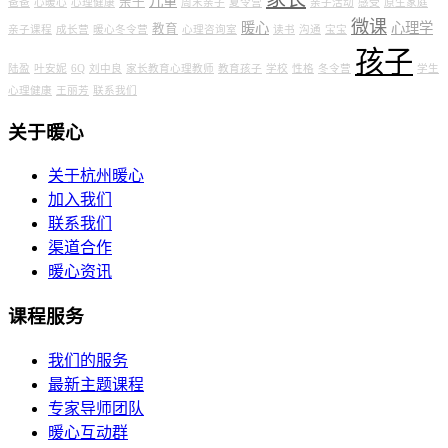
儿童
亲子
爸爸
心暖心
心理健康
周末亲子
夏令营
亲子活动
感受
原生家庭
微课
暖心
心理学
教育
亲子课程
成长营
暖心冬令营
心理咨询室
读书
沟通
宝宝
孩子
陆盈
叶安妮
6Q
刘中良
家长教育心理教师
教育孩子
学校
性格
冬令营
学生
心理健康
王丽芳
联系我们
关于暖心
关于杭州暖心
加入我们
联系我们
渠道合作
暖心资讯
课程服务
我们的服务
最新主题课程
专家导师团队
暖心互动群