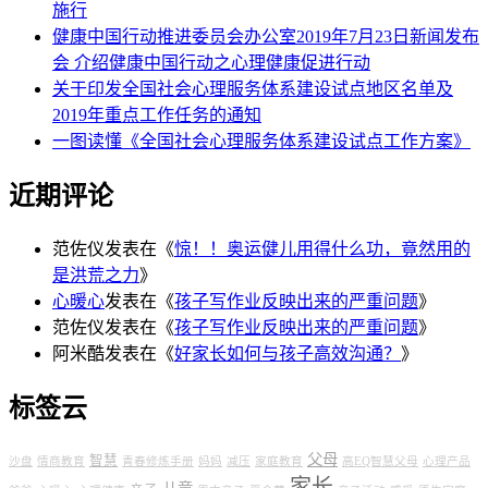
施行
健康中国行动推进委员会办公室2019年7月23日新闻发布
会 介绍健康中国行动之心理健康促进行动
关于印发全国社会心理服务体系建设试点地区名单及
2019年重点工作任务的通知
一图读懂《全国社会心理服务体系建设试点工作方案》
近期评论
范佐仪
发表在《
惊！！奥运健儿用得什么功，竟然用的
是洪荒之力
》
心暖心
发表在《
孩子写作业反映出来的严重问题
》
范佐仪
发表在《
孩子写作业反映出来的严重问题
》
阿米酷
发表在《
好家长如何与孩子高效沟通？
》
标签云
父母
智慧
沙盘
情商教育
青春修炼手册
妈妈
减压
家庭教育
高EQ智慧父母
心理产品
家长